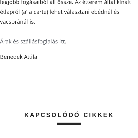
legjobb fogásaiból áll össze. Az étterem által kínált
étlapról (a'la carte) lehet választani ebédnél és
vacsoránál is.
Árak és szállásfoglalás itt
.
Benedek Attila
KAPCSOLÓDÓ CIKKEK