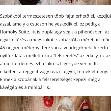
Szobákból természetesen több fajta érhető el, kezdjü
azzal, amely a csúcson helyezkedik el, ez pedig a
Homoky Suite. Itt is dupla ágy segít a pihenésben, az
egyik eltérés a megszokott szobáktól a méret: itt már
45 négyzetméternyi tere van a vendégeknek. A kertre
nyíló kilátás mellett extra ”felszerelés” az erkély, ez az
amiért érdemes ezt a lakrészt igénybe venni. Itt
elkölteni a reggelit vagy teázni egyet, remek élmény.
Ennek a szobának a felszereltségét képezi még a
kávégép és a minibár is.