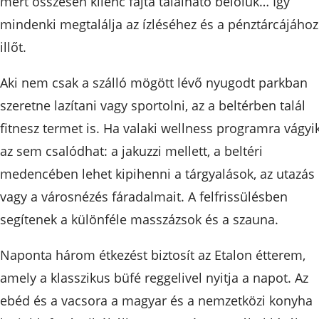
mert összesen kilenc fajta található belőlük… Így
mindenki megtalálja az ízléséhez és a pénztárcájához
illőt.
Aki nem csak a szálló mögött lévő nyugodt parkban
szeretne lazítani vagy sportolni, az a beltérben talál
fitnesz termet is. Ha valaki wellness programra vágyik
az sem csalódhat: a jakuzzi mellett, a beltéri
medencében lehet kipihenni a tárgyalások, az utazás
vagy a városnézés fáradalmait. A felfrissülésben
segítenek a különféle masszázsok és a szauna.
Naponta három étkezést biztosít az Etalon étterem,
amely a klasszikus büfé reggelivel nyitja a napot. Az
ebéd és a vacsora a magyar és a nemzetközi konyha