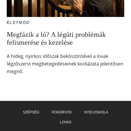
ÉLETMÓD
Megfázik a ló? A légúti problémák
felismerése és kezelése
A hideg, nyirkos időszak beköszöntével a lovak
légzőszervi megbetegedéseinek kockázata jelentősen
megnő.
SZÉPSÉG
FOGORVOS
NYELVISKOLA
LOVAS