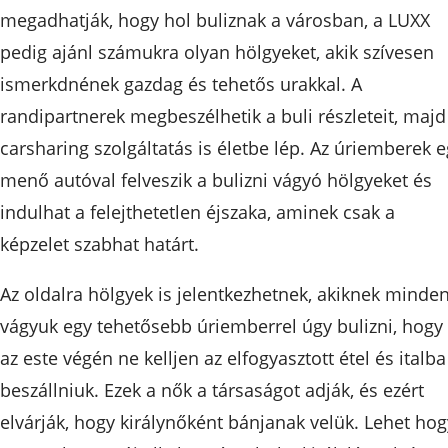
megadhatják, hogy hol buliznak a városban, a LUXX
pedig ajánl számukra olyan hölgyeket, akik szívesen
ismerkdnének gazdag és tehetős urakkal. A
randipartnerek megbeszélhetik a buli részleteit, majd
carsharing szolgáltatás is életbe lép. Az úriemberek 
menő autóval felveszik a bulizni vágyó hölgyeket és
indulhat a felejthetetlen éjszaka, aminek csak a
képzelet szabhat határt.
Az oldalra hölgyek is jelentkezhetnek, akiknek minde
vágyuk egy tehetősebb úriemberrel úgy bulizni, hogy
az este végén ne kelljen az elfogyasztott étel és italba
beszállniuk. Ezek a nők a társaságot adják, és ezért
elvárják, hogy királynőként bánjanak velük. Lehet hog