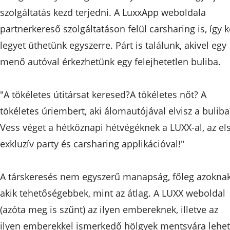
szolgáltatás kezd terjedni. A LuxxApp weboldala
partnerkereső szolgáltatáson felül carsharing is, így k
legyet üthetünk egyszerre. Párt is találunk, akivel egy
menő autóval érkezhetünk egy felejhetetlen buliba.
"A tökéletes útitársat keresed?A tökéletes nőt? A
tökéletes úriembert, aki álomautójával elvisz a buliba
Vess véget a hétköznapi hétvégéknek a LUXX-al, az el
exkluzív party és carsharing applikációval!"
A társkeresés nem egyszerű manapság, főleg azoknak
akik tehetőségebbek, mint az átlag. A LUXX weboldal
(azóta meg is szűnt) az ilyen embereknek, illetve az
ilyen emberekkel ismerkedő hölgyek mentsvára lehet