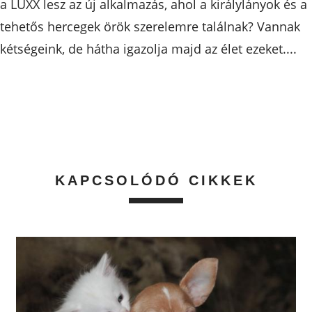
a LUXX lesz az új alkalmazás, ahol a királylányok és a
tehetős hercegek örök szerelemre találnak? Vannak
kétségeink, de hátha igazolja majd az élet ezeket....
KAPCSOLÓDÓ CIKKEK