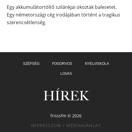
Egy akkumulátortöltő szilánkjai okoztak balesetet.
Egy németországi cég irodájában történt a tragikus
szerencsétlenség.
SZÉPSÉG
FOGORVOS
NYELVISKOLA
LOVAS
frisssfm © 2026
IMPRESSZUM / MÉDIAAJÁNLAT