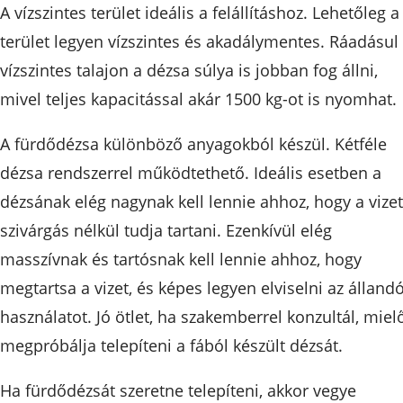
A vízszintes terület ideális a felállításhoz. Lehetőleg a
terület legyen vízszintes és akadálymentes. Ráadásul
vízszintes talajon a dézsa súlya is jobban fog állni,
mivel teljes kapacitással akár 1500 kg-ot is nyomhat.
A fürdődézsa különböző anyagokból készül. Kétféle
dézsa rendszerrel működtethető. Ideális esetben a
dézsának elég nagynak kell lennie ahhoz, hogy a vizet
szivárgás nélkül tudja tartani. Ezenkívül elég
masszívnak és tartósnak kell lennie ahhoz, hogy
megtartsa a vizet, és képes legyen elviselni az álland
használatot. Jó ötlet, ha szakemberrel konzultál, mielő
megpróbálja telepíteni a fából készült dézsát.
Ha fürdődézsát szeretne telepíteni, akkor vegye