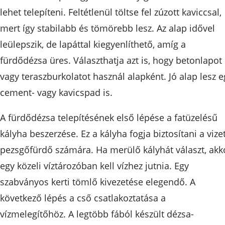
lehet telepíteni. Feltétlenül töltse fel zúzott kaviccsal,
mert így stabilabb és tömörebb lesz. Az alap idővel
leülepszik, de lapáttal kiegyenlíthető, amíg a
fürdődézsa üres. Választhatja azt is, hogy betonlapot
vagy teraszburkolatot használ alapként. Jó alap lesz e
cement- vagy kavicspad is.
A fürdődézsa telepítésének első lépése a fatüzelésű
kályha beszerzése. Ez a kályha fogja biztosítani a vize
pezsgőfürdő számára. Ha merülő kályhát választ, akk
egy közeli víztározóban kell vízhez jutnia. Egy
szabványos kerti tömlő kivezetése elegendő. A
következő lépés a cső csatlakoztatása a
vízmelegítőhöz. A legtöbb fából készült dézsa-