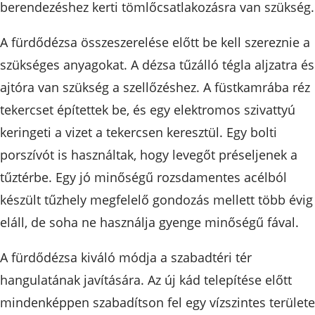
berendezéshez kerti tömlőcsatlakozásra van szükség.
A fürdődézsa összeszerelése előtt be kell szereznie a
szükséges anyagokat. A dézsa tűzálló tégla aljzatra és
ajtóra van szükség a szellőzéshez. A füstkamrába réz
tekercset építettek be, és egy elektromos szivattyú
keringeti a vizet a tekercsen keresztül. Egy bolti
porszívót is használtak, hogy levegőt préseljenek a
tűztérbe. Egy jó minőségű rozsdamentes acélból
készült tűzhely megfelelő gondozás mellett több évig 
eláll, de soha ne használja gyenge minőségű fával.
A fürdődézsa kiváló módja a szabadtéri tér
hangulatának javítására. Az új kád telepítése előtt
mindenképpen szabadítson fel egy vízszintes területe