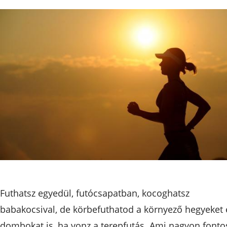
Futhatsz egyedül, futócsapatban, kocoghatsz
babakocsival, de körbefuthatod a környező hegyeket 
dombokat is, ha vonz a terepfutás. Ami nagyon fonto