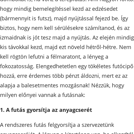
hogy mindig bemelegítéssel kezd az edzésedet
(bármennyit is futsz), majd nyújtással fejezd be. Így
biztos, hogy nem kell sérülésekre számítanod, és az
izmaidnak is jót tesz majd a nyújtás. Az elején mindig
kis távokkal kezd, majd ezt növeld hétről-hétre. Nem
kell rögtön lefutni a félmaratont, a lényeg a
fokozatosság. Elengedhetetlen egy tökéletes futócipő
hozzá, erre érdemes több pénzt áldozni, mert ez az
alapja a balesetmentes mozgásnak! Nézzük, hogy
milyen előnyei vannak a futásnak:
1. A futás gyorsítja az anyagcserét
A rendszeres futás felgyorsítja a szervezetünk