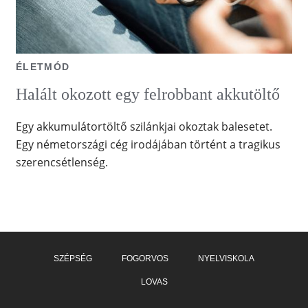
ÉLETMÓD
Halált okozott egy felrobbant akkutöltő
Egy akkumulátortöltő szilánkjai okoztak balesetet.
Egy németországi cég irodájában történt a tragikus
szerencsétlenség.
SZÉPSÉG
FOGORVOS
NYELVISKOLA
LOVAS