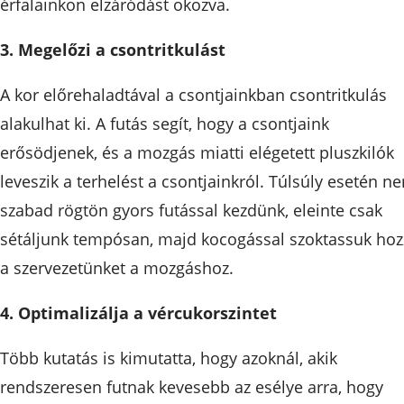
érfalainkon elzáródást okozva.
3. Megelőzi a csontritkulást
A kor előrehaladtával a csontjainkban csontritkulás
alakulhat ki. A futás segít, hogy a csontjaink
erősödjenek, és a mozgás miatti elégetett pluszkilók
leveszik a terhelést a csontjainkról. Túlsúly esetén n
szabad rögtön gyors futással kezdünk, eleinte csak
sétáljunk tempósan, majd kocogással szoktassuk hoz
a szervezetünket a mozgáshoz.
4. Optimalizálja a vércukorszintet
Több kutatás is kimutatta, hogy azoknál, akik
rendszeresen futnak kevesebb az esélye arra, hogy