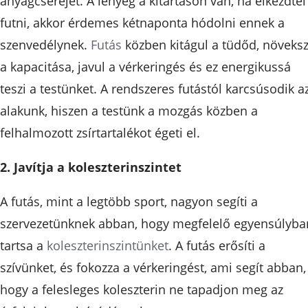
anyagcseréjét. A lényeg a kitartáson van, ha elkezdtél
futni, akkor érdemes kétnaponta hódolni ennek a
szenvedélynek.
Futás
közben kitágul a tüdőd, növeksz
a kapacitása, javul a vérkeringés és ez energikussá
teszi a testünket. A rendszeres futástól karcsúsodik a
alakunk, hiszen a testünk a mozgás közben a
felhalmozott zsírtartalékot égeti el.
2. Javítja a koleszterinszintet
A futás, mint a legtöbb sport, nagyon segíti a
szervezetünknek abban, hogy megfelelő egyensúlyba
tartsa a
koleszterinszintünket
. A futás erősíti a
szívünket, és fokozza a vérkeringést, ami segít abban,
hogy a felesleges koleszterin ne tapadjon meg az