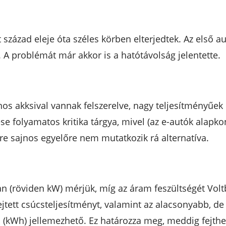
zázad eleje óta széles körben elterjedtek. Az első au
 A problémát már akkor is a hatótávolság jelentette.
os akksival vannak felszerelve, nagy teljesítményűek 
se folyamatos kritika tárgya, mivel (az e-autók alap
ére sajnos egyelőre nem mutatkozik rá alternatíva.
n (röviden kW) mérjük, míg az áram feszültségét Voltba
jtett csúcsteljesítményt, valamint az alacsonyabb, de
 (kWh) jellemezhető. Ez határozza meg, meddig fejthet