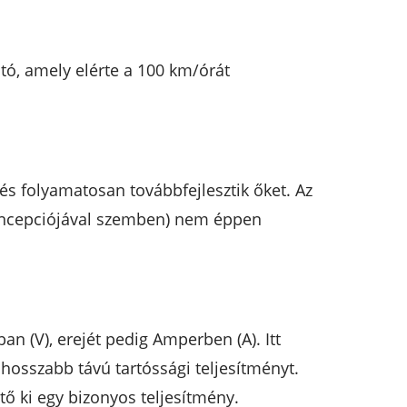
tó, amely elérte a 100 km/órát
és folyamatosan továbbfejlesztik őket. Az
koncepciójával szemben) nem éppen
n (V), erejét pedig Amperben (A). Itt
 hosszabb távú tartóssági teljesítményt.
ő ki egy bizonyos teljesítmény.