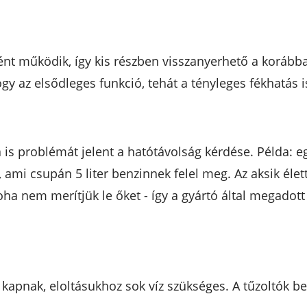
t működik, így kis részben visszanyerhető a korábban 
gy az elsődleges funkció, tehát a tényleges fékhatás i
is problémát jelent a hatótávolság kérdése. Példa: e
 ami csupán 5 liter benzinnek felel meg. Az aksik éle
 soha nem merítjük le őket - így a gyártó által megado
 kapnak, eloltásukhoz sok víz szükséges. A tűzoltók 