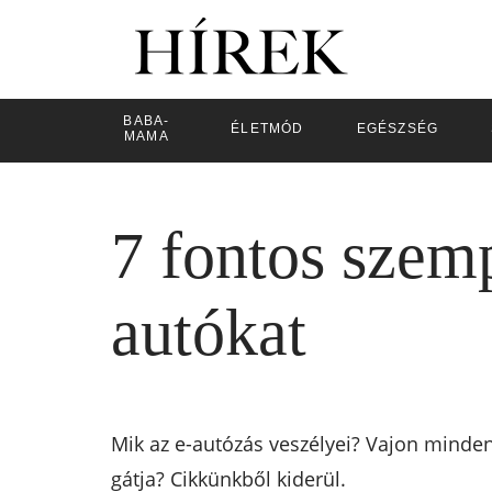
BABA-
ÉLETMÓD
EGÉSZSÉG
MAMA
7 fontos szem
autókat
Mik az e-autózás veszélyei? Vajon minden
gátja? Cikkünkből kiderül.