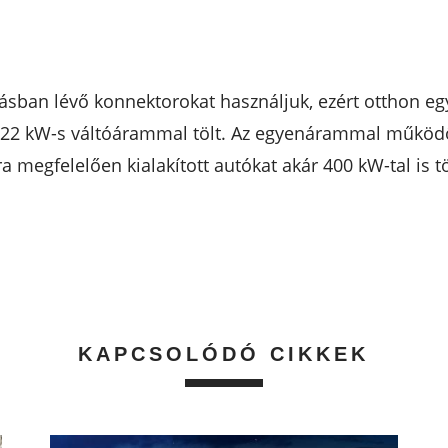
rtásban lévő konnektorokat használjuk, ezért otthon e
an 22 kW-s váltóárammal tölt. Az egyenárammal működő
a megfelelően kialakított autókat akár 400 kW-tal is tö
KAPCSOLÓDÓ CIKKEK