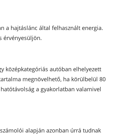
a hajtáslánc által felhasznált energia.
s érvényesüljön.
gy középkategóriás autóban elhelyezett
ttartalma megnövelhető, ha körülbelül 80
tt hatótávolság a gyakorlatban valamivel
beszámolói alapján azonban úrrá tudnak