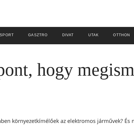
SPORT
GASZTRO
DIVAT
UTAK
OTTHON
pont, hogy megism
ben környezetkímélőek az elektromos járművek? És mi