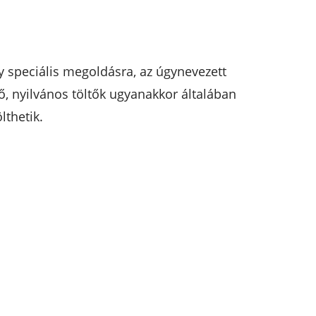
gy speciális megoldásra, az úgynevezett
, nyilvános töltők ugyanakkor általában
lthetik.