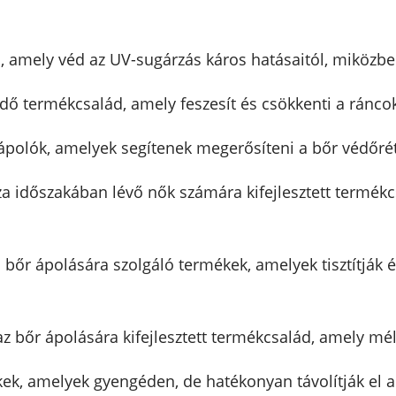
 amely véd az UV-sugárzás káros hatásaitól, miközben 
üzdő termékcsalád, amely feszesít és csökkenti a ránc
rcápolók, amelyek segítenek megerősíteni a bőr védőr
a időszakában lévő nők számára kifejlesztett termékcsa
s bőr ápolására szolgáló termékek, amelyek tisztítják 
az bőr ápolására kifejlesztett termékcsalád, amely mél
ékek, amelyek gyengéden, de hatékonyan távolítják el 