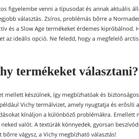
os figyelembe venni a típusodat és annak aktuális áll
legjobb választás. Zsíros, problémás bőrre a Normad
activ és a Slow Age termékeket érdemes kipróbálnod. 
et az ideális opció. Ne feledd, hogy a megfelelő arcti
hy termékeket választani?
et mellett készülnek, így megbízhatóak és biztonság
például Vichy termálvizet, amely nyugtatja és erősíti 
ásokat kínáljon a különböző problémákra. Emellett m
neked valót. A textúrák könnyedek, gyorsan beszívódn
 bőrre vágysz, a Vichy megbízható választás!