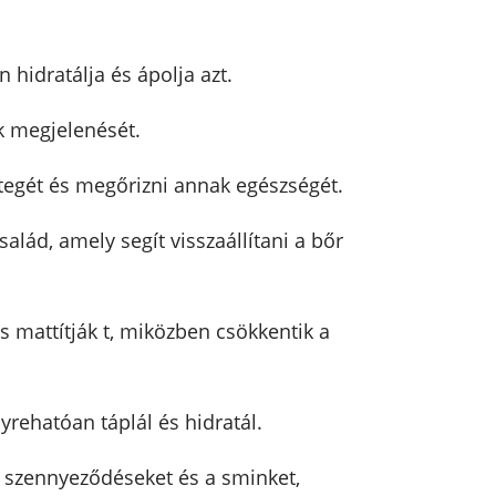
hidratálja és ápolja azt.
ok megjelenését.
étegét és megőrizni annak egészségét.
lád, amely segít visszaállítani a bőr
és mattítják t, miközben csökkentik a
yrehatóan táplál és hidratál.
a szennyeződéseket és a sminket,