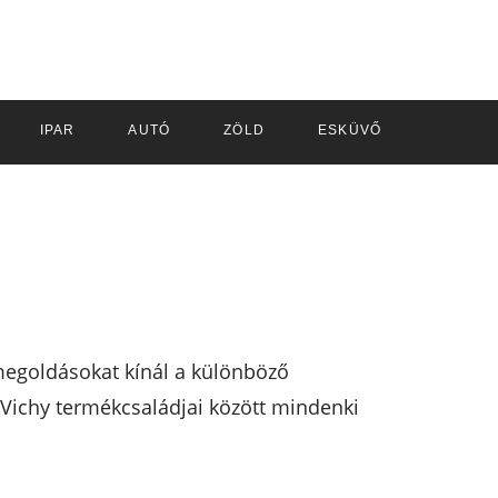
IPAR
AUTÓ
ZÖLD
ESKÜVŐ
 megoldásokat kínál a különböző
a Vichy termékcsaládjai között mindenki