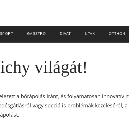
SPORT
GASZTRO
DIVAT
UTAK
OTTHON
ichy világát!
elezett a bőrápolás iránt, és folyamatosan innovatív
gedésgátlásról vagy speciális problémák kezeléséről, 
ápolást.