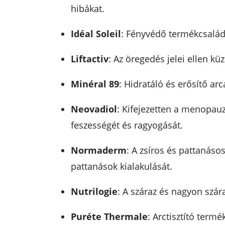
hibákat.
Idéal Soleil
: Fényvédő termékcsalád,
Liftactiv
: Az öregedés jelei ellen k
Minéral 89
: Hidratáló és erősítő a
Neovadiol
: Kifejezetten a menopauz
feszességét és ragyogását.
Normaderm
: A zsíros és pattanáso
pattanások kialakulását.
Nutrilogie
: A száraz és nagyon szár
Puréte Thermale
: Arctisztító term