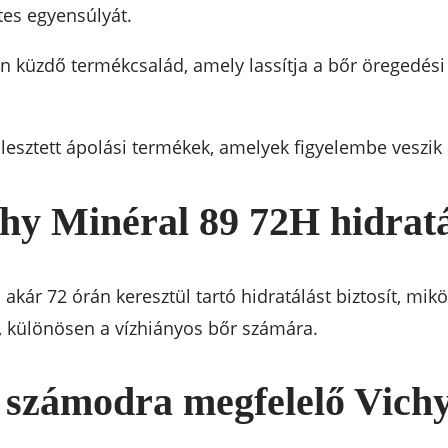
es egyensúlyát.
len küzdő termékcsalád, amely lassítja a bőr öregedés
jlesztett ápolási termékek, amelyek figyelembe veszik a
chy Minéral 89 72H hidrat
kár 72 órán keresztül tartó hidratálást biztosít, mikö
, különösen a vízhiányos bőr számára.
 számodra megfelelő Vich