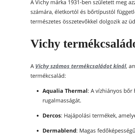
A Vichy márka 1931-ben született meg az
számára, életkortól és bőrtípustól függe
természetes összetevőkkel dolgozik az üd
Vichy termékcsaládo
A
Vichy számos termékcsaládot kínál
, a
termékcsalád:
Aqualia Thermal
: A vízhiányos bőr
rugalmasságát.
Dercos
: Hajápolási termékek, amely
Dermablend
: Magas fedőképességű 