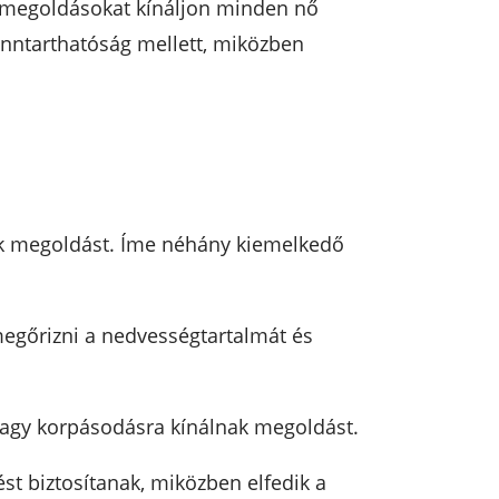
i megoldásokat kínáljon minden nő
fenntarthatóság mellett, miközben
ak megoldást. Íme néhány kiemelkedő
 megőrizni a nedvességtartalmát és
vagy korpásodásra kínálnak megoldást.
t biztosítanak, miközben elfedik a