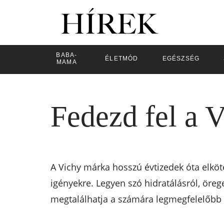
BABA-
ÉLETMÓD
EGÉSZSÉG
MAMA
Fedezd fel a V
A Vichy márka hosszú évtizedek óta elköt
igényekre. Legyen szó hidratálásról, öre
megtalálhatja a számára legmegfelelőbb 