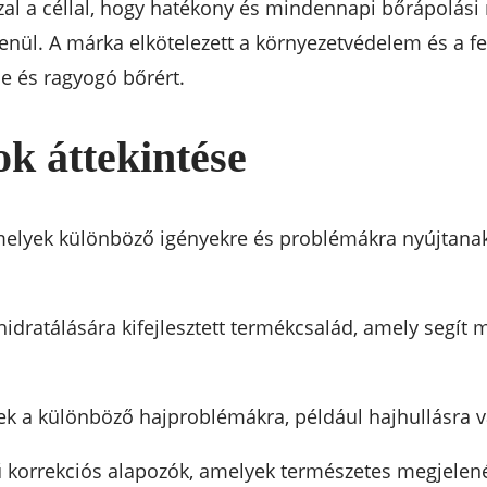
zal a céllal, hogy hatékony és mindennapi bőrápolás
tlenül. A márka elkötelezett a környezetvédelem és a 
e és ragyogó bőrért.
k áttekintése
melyek különböző igényekre és problémákra nyújtan
 hidratálására kifejlesztett termékcsalád, amely segít
ek a különböző hajproblémákra, például hajhullásra 
korrekciós alapozók, amelyek természetes megjelenés