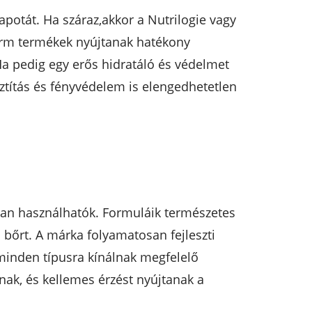
apotát. Ha száraz,akkor a Nutrilogie vagy
erm termékek nyújtanak hatékony
Ha pedig egy erős hidratáló és védelmet
sztítás és fényvédelem is elengedhetetlen
osan használhatók. Formuláik természetes
a bőrt. A márka folyamatosan fejleszti
inden típusra kínálnak megfelelő
ak, és kellemes érzést nyújtanak a