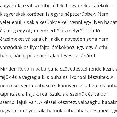
a gyártók azzal szembesültek, hogy ezek a játékok a
kisgyerekek körében is egyre népszerűbbek. Nem
véletlenül. Csak a kezünkbe kell venni egy ilyen babát
és még egy olyan emberből is mélyről fakadó
érzelmeket váltanak ki, akik alapvetően soha nem
vonzódtak az ilyesfajta játékokhoz. Egy-egy
élethű
baba
, bárkit pillanatok alatt levesz a lábáról.
Minden
Reborn baba
puha szövettesttel rendelkezik, 
fejük és a végtagjaik is puha szilikonból készültek. A
nem csecsemő babáknak, könnyen fésülhető és puh
tapintású a hajuk, realisztikus a szemük és valódi
szempillájuk van. A kézzel készített, valósághű babák
nagyon könnyen találhatunk babaruhákat és még eg