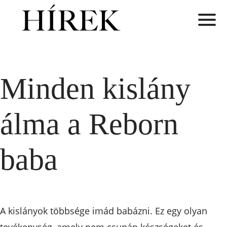
Minden kislány
álma a Reborn
baba
A kislányok többsége imád babázni. Ez egy olyan
tevékenység, amely nem csupán készségeket és