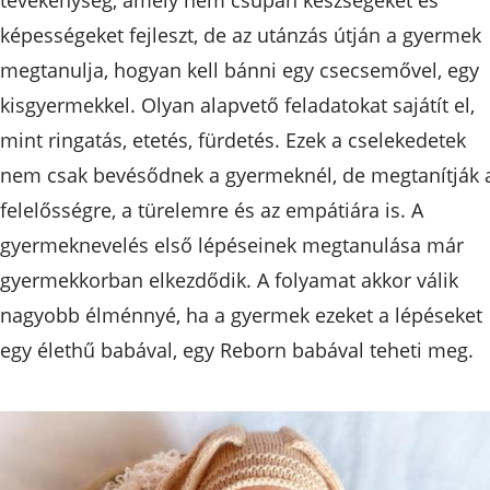
képességeket fejleszt, de az utánzás útján a gyermek
megtanulja, hogyan kell bánni egy csecsemővel, egy
kisgyermekkel. Olyan alapvető feladatokat sajátít el,
mint ringatás, etetés, fürdetés. Ezek a cselekedetek
nem csak bevésődnek a gyermeknél, de megtanítják 
felelősségre, a türelemre és az empátiára is. A
gyermeknevelés első lépéseinek megtanulása már
gyermekkorban elkezdődik. A folyamat akkor válik
nagyobb élménnyé, ha a gyermek ezeket a lépéseket
egy élethű babával, egy Reborn babával teheti meg.