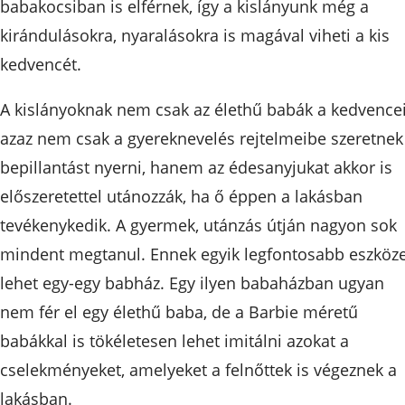
babakocsiban is elférnek, így a kislányunk még a
kirándulásokra, nyaralásokra is magával viheti a kis
kedvencét.
A kislányoknak nem csak az élethű babák a kedvencei
azaz nem csak a gyereknevelés rejtelmeibe szeretnek
bepillantást nyerni, hanem az édesanyjukat akkor is
előszeretettel utánozzák, ha ő éppen a lakásban
tevékenykedik. A gyermek, utánzás útján nagyon sok
mindent megtanul. Ennek egyik legfontosabb eszköz
lehet egy-egy babház. Egy ilyen babaházban ugyan
nem fér el egy élethű baba, de a Barbie méretű
babákkal is tökéletesen lehet imitálni azokat a
cselekményeket, amelyeket a felnőttek is végeznek a
lakásban.