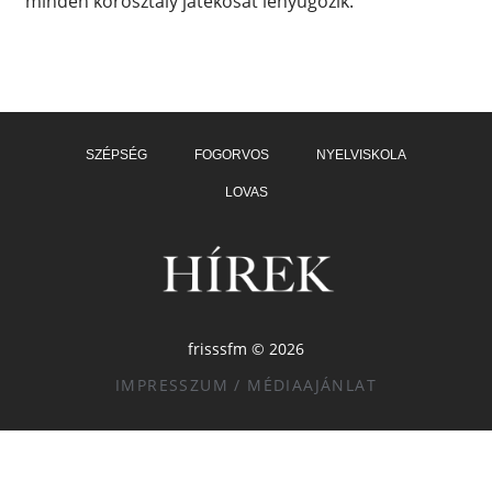
minden korosztály játékosát lenyűgözik.
SZÉPSÉG
FOGORVOS
NYELVISKOLA
LOVAS
frisssfm © 2026
IMPRESSZUM / MÉDIAAJÁNLAT