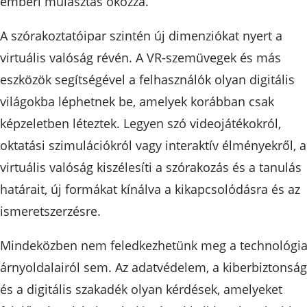
emberi mulasztás okozza.
A szórakoztatóipar szintén új dimenziókat nyert a
virtuális valóság révén. A VR-szemüvegek és más
eszközök segítségével a felhasználók olyan digitális
világokba léphetnek be, amelyek korábban csak
képzeletben léteztek. Legyen szó videojátékokról,
oktatási szimulációkról vagy interaktív élményekről, a
virtuális valóság kiszélesíti a szórakozás és a tanulás
határait, új formákat kínálva a kikapcsolódásra és az
ismeretszerzésre.
Mindeközben nem feledkezhetünk meg a technológi
árnyoldalairól sem. Az adatvédelem, a kiberbiztonság
és a digitális szakadék olyan kérdések, amelyeket