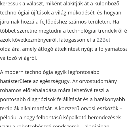
keressük a választ, miként alakítják át a különböző
technológiai újítások a világ működését, és hogyan
járulnak hozzá a fejlődéshez számos területen. Ha
többet szeretne megtudni a technológiai trendekről 
azok következményeiről, látogasson el a
22Bet
oldalára, amely átfogó áttekintést nyújt a folyamatos
változó világról.
A modern technológia egyik legfontosabb
hatásterülete az egészségügy. Az orvostudomány
rohamos előrehaladása mára lehetővé teszi a
pontosabb diagnózisok felállítását és a hatékonyabb
terápiák alkalmazását. A korszerű orvosi eszközök –
például a nagy felbontású képalkotó berendezések
vagy a robotsebészeti rendszerek – alapjaiban