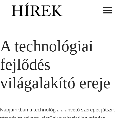
A technológiai
fejlődés
világalakító ereje
Napjainkban a technológia alapvető szerepet játszik
társadalmunkban, életünk gyakorlatilag minden